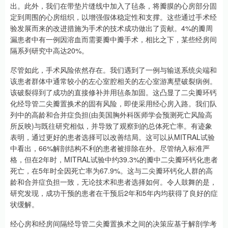
出。此外，我们在带垫片缝线中加入了毡条，将瓣膜的心房部分固
定到周围的心房组织，以增强假体稳定性和支撑。这些通过手术经
验发展而来的改进措施为手术的技术成功做出了贡献。4%的瓣周
漏患者中有一例因溶血而需要瓣中瓣手术，相比之下，某些经房间
隔系列研究中高达20%。
尽管如此，手术风险依然存在。我们遇到了一例与输送系统尖端和
该患者群体中通常较小的左心室腔相关的左心室游离壁破裂病例。
该破裂得到了成功的直接修补并用毡条加固。这凸显了二尖瓣环钙
化经导管二尖瓣置换术的固有风险，即使采用经心房入路。我们队
列中的高龄和合并症负担(由美国胸外科医师学会预测死亡风险高
所反映)与既往研究相似，并导致了观察到的总体死亡率。有迹象
表明，通过更好的患者选择可以改善结局。这可以从MITRAL试验
中看出，66%解剖结构不利的患者被排除在外。尽管纳入标准严
格，但在2年时，MITRAL试验中约39.3%的瓣中二尖瓣环钙化患者
死亡，在5年时全因死亡率为67.9%。这与二尖瓣环钙化人群的高
龄和合并症负担一致，无论技术和患者选择如何。令人鼓舞的是，
研究发现，成功干预的患者在干预后2年和5年内均获得了良好的症
状缓解。
经心房和经房间隔经导管二尖瓣置换术之间的决策应基于解剖学考