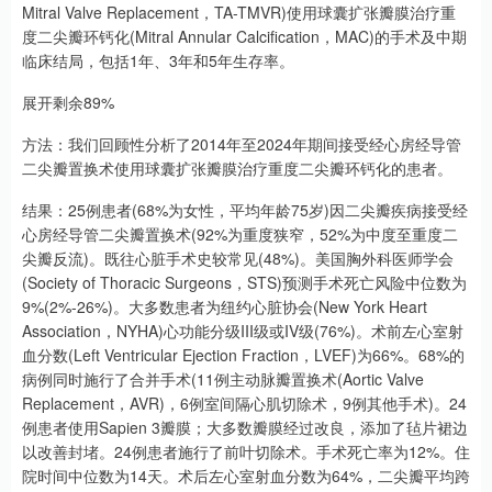
Mitral Valve Replacement，TA-TMVR)使用球囊扩张瓣膜治疗重
度二尖瓣环钙化(Mitral Annular Calcification，MAC)的手术及中期
临床结局，包括1年、3年和5年生存率。
展开剩余89%
方法：我们回顾性分析了2014年至2024年期间接受经心房经导管
二尖瓣置换术使用球囊扩张瓣膜治疗重度二尖瓣环钙化的患者。
结果：25例患者(68%为女性，平均年龄75岁)因二尖瓣疾病接受经
心房经导管二尖瓣置换术(92%为重度狭窄，52%为中度至重度二
尖瓣反流)。既往心脏手术史较常见(48%)。美国胸外科医师学会
(Society of Thoracic Surgeons，STS)预测手术死亡风险中位数为
9%(2%-26%)。大多数患者为纽约心脏协会(New York Heart
Association，NYHA)心功能分级III级或IV级(76%)。术前左心室射
血分数(Left Ventricular Ejection Fraction，LVEF)为66%。68%的
病例同时施行了合并手术(11例主动脉瓣置换术(Aortic Valve
Replacement，AVR)，6例室间隔心肌切除术，9例其他手术)。24
例患者使用Sapien 3瓣膜；大多数瓣膜经过改良，添加了毡片裙边
以改善封堵。24例患者施行了前叶切除术。手术死亡率为12%。住
院时间中位数为14天。术后左心室射血分数为64%，二尖瓣平均跨