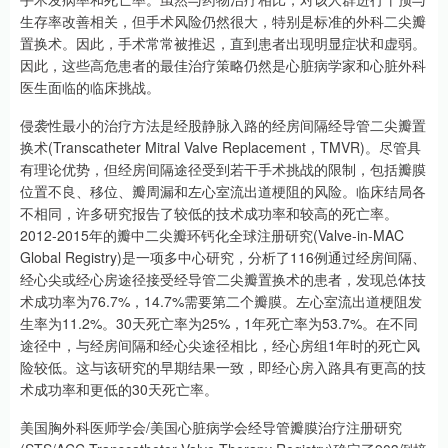
生存率改善相关，但手术风险仍然很大，特别是标准的外科二尖瓣
置换术。因此，手术常常被推迟，直到患者出现明显症状和虚弱。
因此，这些高危患者的最佳治疗策略仍然是心脏病学家和心脏外科
医生面临的临床挑战。
侵袭性最小的治疗方法是经股静脉入路的经房间隔经导管二尖瓣置
换术(Transcatheter Mitral Valve Replacement，TMVR)。尽管具
有理论优势，但经房间隔途径受到若干手术挑战的限制，包括瓣膜
位置不良、移位、瓣周漏和左心室流出道梗阻的风险。临床结局各
不相同，许多研究报告了较低的技术成功率和较高的死亡率。
2012-2015年的瓣中二尖瓣环钙化全球注册研究(Valve-in-MAC
Global Registry)是一项多中心研究，分析了116例通过经房间隔、
经心尖或经心房途径接受经导管二尖瓣置换术的患者，发现总体技
术成功率为76.7%，14.7%需要第二个瓣膜。左心室流出道梗阻发
生率为11.2%。30天死亡率为25%，1年死亡率为53.7%。在不同
途径中，与经房间隔和经心尖途径相比，经心房组1年时的死亡风
险较低。这与该研究的早期结果一致，即经心房入路具有更高的技
术成功率和更低的30天死亡率。
美国胸外科医师学会/美国心脏病学会经导管瓣膜治疗注册研究