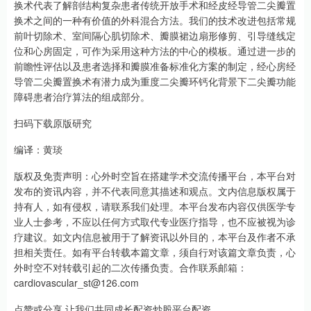
换术代表了解剖结构复杂患者传统开放手术和经皮经导管二尖瓣置
换术之间的一种有价值的外科混合方法。我们的技术改进包括常规
前叶切除术、室间隔心肌切除术、瓣膜裙边扇形修剪、引导缝线定
位和心房固定，可作为采用这种方法的中心的模板。通过进一步的
前瞻性评估以及患者选择和瓣膜准备标准化方案的制定，经心房经
导管二尖瓣置换术有潜力成为重度二尖瓣环钙化背景下二尖瓣功能
障碍患者治疗算法的组成部分。
扫码下载原版研究
编译：黄琰
版权及免责声明：心外时空旨在搭建学术交流传播平台，本平台对
发布的资讯内容，并不代表同意其描述和观点。文内信息版权属于
持有人，如有侵权，请联系我们处理。本平台发布内容仅供医学专
业人士参考，不应以任何方式取代专业医疗指导，也不应被视为诊
疗建议。如文内信息被用于了解资讯以外目的，本平台及作者不承
担相关责任。如有平台转载本篇文章，须自行对该篇文章负责，心
外时空不对转载引起的二次传播负责。合作联系邮箱：
cardiovascular_st@126.com
点赞或分享 让我们共同成长配资炒股平台配资