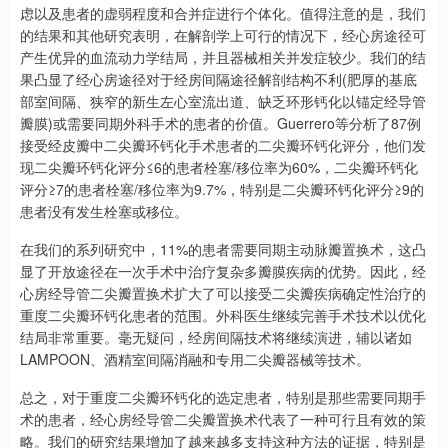
虑以及患者的虚弱程度和合并症进行个体化。值得注意的是，我们
的结果和其他研究表明，在解剖学上可行的情况下，经心房途径可
产生优异的血流动力学结局，并且器械相关并发症较少。我们的结
果凸显了经心房途径对于经房间隔途径解剖结构不利(肥厚的基底
部室间隔、狭窄的新生左心室流出道、缺乏环形钙化以锚定经导管
瓣膜)或需要同期外科手术的患者的价值。Guerrero等分析了87例
接受经皮瓣中二尖瓣环钙化手术患者的二尖瓣环钙化评分，他们发
现二尖瓣环钙化评分≤6的患者栓塞/移位率为60%，二尖瓣环钙化
评分≥7的患者栓塞/移位率为9.7%，特别是二尖瓣环钙化评分≥9的
患者没有发生栓塞或移位。
在我们的系列研究中，11%的患者需要同期主动脉瓣置换术，这凸
显了开放途径在一次手术中治疗复杂多瓣膜疾病的优势。因此，经
心房经导管二尖瓣置换术扩大了可以接受二尖瓣疾病确定性治疗的
重度二尖瓣环钙化患者的范围。外科医生继续完善手术技术以优化
结局非常重要。毫无疑问，经房间隔技术将继续演进，辅以诸如
LAMPOON、酒精室间隔消融和专用二尖瓣器械等技术。
总之，对于重度二尖瓣环钙化的选定患者，特别是那些需要同期手
术的患者，经心房经导管二尖瓣置换术代表了一种可行且有效的策
略。我们的研究结果增加了越来越多支持这种方法的证据，特别是