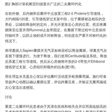
图2 胸部计算机断层扫描显示广泛的二尖瓣环钙化
在前外侧、后内侧和后瓣环中点放置三根2-0 Prolene引导缝线，
大约相隔120度。引导缝线穿过支架中段，位于瓣膜裙边相应的交
界处，以辅助释放时的定向，并允许更靠近心房的位置。然后将瓣
膜降至位置并用Rummel止血带固定。在瓣膜下降过程中注意保持
同轴对齐，以防止倾斜或不对称释放，特别是在严重不对称钙化的
情况下。
将球囊插入Sapien瓣膜并充气至标称容积以释放瓣膜。球囊充气在
直视下缓慢进行。为便于释放，我们使用Certitude输送系统。释放
后系紧三根引导缝线。然后从心房侧将环形的2-0带垫片Ethibond
缝线穿过支架、心房组织和额外的毡条(图1B)。
用生理盐水充盈左心室以评估瓣叶活动度并检测瓣周漏。施行经食
管超声心动图以确认瓣膜位置，评估跨瓣压差，并验证无瓣周漏或
左心室流出道梗阻。
讨论
重度二尖瓣环钙化患者由于其潜在疾病和相关合并症而面临较高的
手术发病率和死亡率。虽然与药物治疗相比，对该人群进行干预与