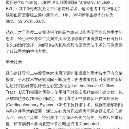
瓣压差为5 mmHg。6例患者出现瓣周漏(Paravalvular Leak，
PVL)；其中3例成功接受了经导管封堵术。这些患者中有1例因持
续溶血而需要经皮瓣中瓣手术。1年、3年和5年生存率分别为
68%、59.5%和50.6%。
结论：对于重度二尖瓣环钙化的高危患者以及需要同期合并手术的
患者，经心房经导管二尖瓣置换术使用球囊扩张瓣膜是一种可行且
耐久的治疗选择，为解剖结构复杂或其他原因无法手术的病例提供
了传统手术的替代方案。
手术技术
经心房经导管二尖瓣置换术使用球囊扩张瓣膜的手术技术已有文献
报道。手术技术在研究期间不断演进，改进措施包括对瓣膜前部裙
边进行扇形修剪以降低左心室流出道(Left Ventricular Outflow
Tract，LVOT)梗阻的风险，使用引导缝线实现精确的心房定位，以
及增加毡条以加强心房固定。我们通过正中胸骨切开在体外循环
(Cardiopulmonary Bypass，CPB)下施行该手术。根据患者解剖结
构和合并手术的需要，通过左心房切开或经房间隔途径实现左心房
入路。评估二尖瓣，特别关注二尖瓣环钙化的范围、分布和严重程
度。所有病例术前均复查计算机断层扫描(Computed