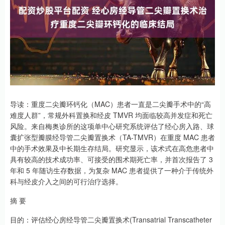
导读：重度二尖瓣环钙化（MAC）患者一直是二尖瓣手术中的“高
难度人群”，常规外科置换和经皮 TMVR 均面临较高并发症和死亡
风险。来自梅奥诊所的这项单中心研究系统评估了经心房入路、球
囊扩张型瓣膜经导管二尖瓣置换术（TA-TMVR）在重度 MAC 患者
中的手术效果及中长期生存结局。研究显示，该术式在高危患者中
具有较高的技术成功率、可接受的围术期死亡率，并首次报告了 3
年和 5 年随访生存数据，为复杂 MAC 患者提供了一种介于传统外
科与经皮介入之间的可行治疗选择。
摘 要
目的：评估经心房经导管二尖瓣置换术(Transatrial Transcatheter