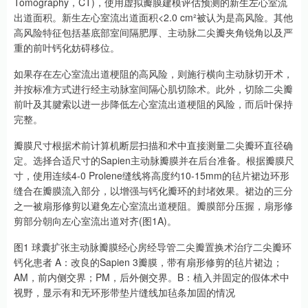
Tomography，CT)，使用虚拟瓣膜建模评估预测的新生左心室流
出道面积。新生左心室流出道面积<2.0 cm²被认为是高风险。其他
高风险特征包括基底部室间隔肥厚、主动脉二尖瓣夹角锐角以及严
重的前叶钙化妨碍移位。
如果存在左心室流出道梗阻的高风险，则施行横向主动脉切开术，
并按标准方式进行经主动脉室间隔心肌切除术。此外，切除二尖瓣
前叶及其腱索以进一步降低左心室流出道梗阻的风险，而后叶保持
完整。
瓣膜尺寸根据术前计算机断层扫描和术中直接测量二尖瓣环直径确
定。选择合适尺寸的Sapien主动脉瓣膜并在后台准备。根据瓣膜尺
寸，使用连续4-0 Prolene缝线将高度约10-15mm的毡片裙边环形
缝合在瓣膜流入部分，以增强与钙化瓣环的封堵效果。裙边的三分
之一被扇形修剪以避免左心室流出道梗阻。瓣膜部分压握，扇形修
剪部分朝向左心室流出道对齐(图1A)。
图1 球囊扩张主动脉瓣膜经心房经导管二尖瓣置换术治疗二尖瓣环
钙化患者 A：改良的Sapien 3瓣膜，带有扇形修剪的毡片裙边；
AM，前内侧交界；PM，后外侧交界。B：植入并固定的假体术中
视野，显示有和无环形带垫片缝线加毡条加固的情况