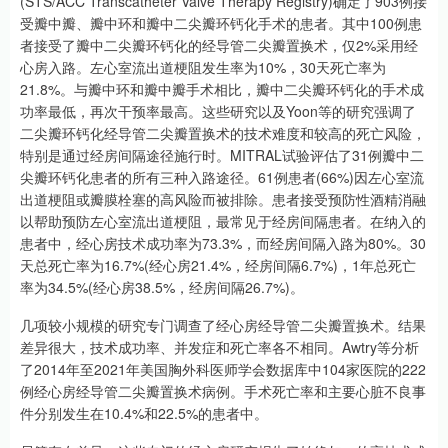
(STS/ACC Transcatheter Valve Therapy Registry)确定了903例接
受瓣中瓣、瓣中环和瓣中二尖瓣环钙化手术的患者。其中100例患
者接受了瓣中二尖瓣环钙化的经导管二尖瓣置换术，仅2%采用经
心房入路。左心室流出道梗阻发生率为10%，30天死亡率为
21.8%。与瓣中环和瓣中瓣手术相比，瓣中二尖瓣环钙化的手术成
功率最低，再次干预率最高。这些研究以及Yoon等的研究强调了
二尖瓣环钙化经导管二尖瓣置换术的技术难度和较高的死亡风险，
特别是通过经房间隔途径施行时。MITRAL试验评估了31例瓣中二
尖瓣环钙化患者的所有三种入路途径。61例患者(66%)因左心室流
出道梗阻或瓣膜栓塞的高风险而被排除。患者接受预防性酒精消融
以帮助预防左心室流出道梗阻，最常见于经房间隔患者。在纳入的
患者中，经心房技术成功率为73.3%，而经房间隔入路为80%。30
天总死亡率为16.7%(经心房21.4%，经房间隔6.7%)，1年总死亡
率为34.5%(经心房38.5%，经房间隔26.7%)。
几项较小规模的研究专门调查了经心房经导管二尖瓣置换术。结果
差异很大，技术成功率、并发症和死亡率各不相同。Awtry等分析
了2014年至2021年美国胸外科医师学会数据库中104家医院的222
例经心房经导管二尖瓣置换术病例。手术死亡率和主要心脏不良事
件分别发生在10.4%和22.5%的患者中。