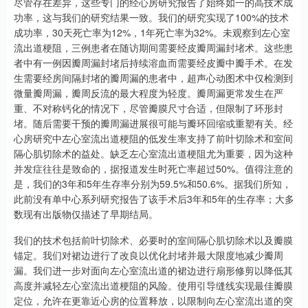
尽管存在差异，这些专门的经心房研究报告了始终如一的高技术成
功率，这与我们的研究结果一致。我们的研究实现了100%的技术
成功率，30天死亡率为12%，1年死亡率为32%。未观察到左心室
流出道梗阻，三例患者在随访期间需要经皮瓣周漏封堵术。这些患
者中有一例因瓣周漏封堵后持续溶血而需要经皮瓣中瓣手术。在发
生需要经房间隔封堵的瓣周漏的患者中，超声心动图术中仅检测到
微量瓣周漏，瓣周反流的最大程度为轻度。瓣周漏更常发生在严
重、不对称钙化的情况下，尽管瓣膜尺寸合适，但限制了环形封
堵。随后需要干预的瓣周漏进展很可能与瓣环回缩或重塑有关。经
心房研究中左心室流出道梗阻的低发生率支持了前叶切除术和室间
隔心肌切除术的益处。缺乏左心室流出道梗阻尤为重要，因为这种
并发症往往是致命的，据报道发生时死亡率超过50%。值得注意的
是，我们的3年和5年生存率分别为59.5%和50.6%。据我们所知，
此前没有单中心系列研究报告了该手术后3年和5年的生存率；大多
数现有出版物仅描述了早期结局。
我们的技术包括前叶切除术、必要时的室间隔心肌切除术以及瓣膜
锚定。我们对裙边进行了改良以优化封堵并最大限度地减少瓣周
漏。我们进一步对面向左心室流出道的裙边进行扇形修剪以降低其
高度并减轻左心室流出道梗阻的风险。使用引导缝线实现最佳瓣膜
定位，允许在更靠近心房的位置释放，以限制向左心室流出道的突