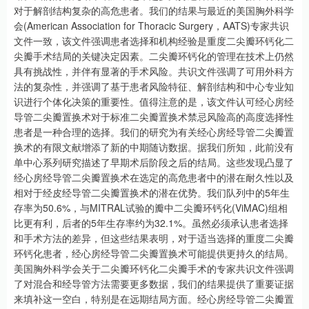
对于解剖结构复杂的高危患者。我们的结果与最近的美国胸外科学
会(American Association for Thoracic Surgery，AATS)专家共识
文件一致，该文件强调患者选择和机构经验是重度二尖瓣环钙化二
尖瓣手术结局的关键决定因素。二尖瓣环钙化的管理在技术上仍然
具有挑战性，并伴有显著的手术风险。共识文件强调了可用外科方
法的复杂性，并强调了基于患者风险特征、解剖结构和中心专业知
识进行个体化决策的重要性。值得注意的是，该文件认可经心房经
导管二尖瓣置换术对于标准二尖瓣置换术禁忌风险高的高度选择性
患者是一种合理的选择。我们的研究为有关经心房经导管二尖瓣置
换术的有限文献增添了新的中期随访数据。据我们所知，此前没有
单中心系列研究描述了早期术后阶段之后的结局。这些发现凸显了
经心房经导管二尖瓣置换术在选定的高危患者中的潜在耐久性以及
相对于经皮经导管二尖瓣置换术的潜在优势。我们队列中的5年生
存率为50.6%，与MITRAL试验的瓣中二尖瓣环钙化(ViMAC)组相
比更有利，后者的5年生存率约为32.1%。虽然必须承认患者选择
和手术方法的差异，但这些结果表明，对于适当选择的重度二尖瓣
环钙化患者，经心房经导管二尖瓣置换术可能提供更持久的结局。
美国胸外科学会关于二尖瓣环钙化二尖瓣手术的专家共识文件强调
了对混合和经导管方法需要更多数据，我们的结果提供了重要证据
来填补这一空白，特别是在远期结局方面。经心房经导管二尖瓣置