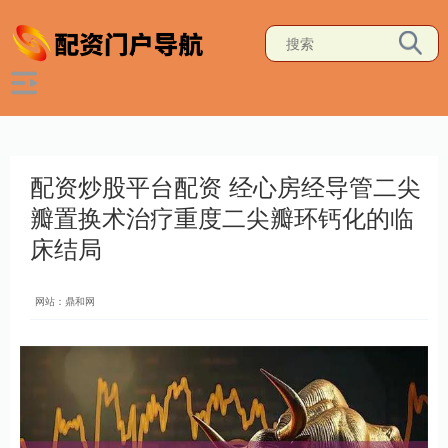
配资炒股平台配资 经心房经导管二尖
瓣置换术治疗重度二尖瓣环钙化的临
床结局
网站：鼎和网