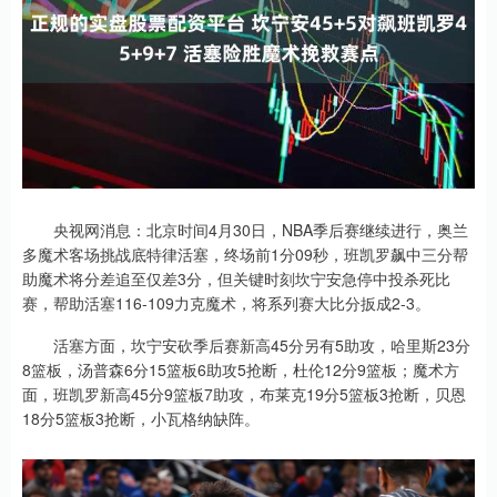
央视网消息：北京时间4月30日，NBA季后赛继续进行，奥兰
多魔术客场挑战底特律活塞，终场前1分09秒，班凯罗飙中三分帮
助魔术将分差追至仅差3分，但关键时刻坎宁安急停中投杀死比
赛，帮助活塞116-109力克魔术，将系列赛大比分扳成2-3。
活塞方面，坎宁安砍季后赛新高45分另有5助攻，哈里斯23分
8篮板，汤普森6分15篮板6助攻5抢断，杜伦12分9篮板；魔术方
面，班凯罗新高45分9篮板7助攻，布莱克19分5篮板3抢断，贝恩
18分5篮板3抢断，小瓦格纳缺阵。