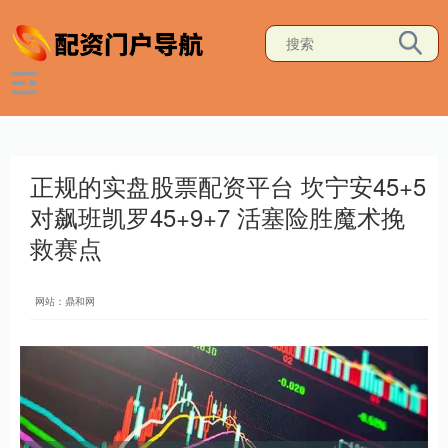
正规的实盘股票配资平台 坎宁安45+5
对飙班凯罗45+9+7 活塞险胜魔术挽
救赛点
网站：鼎和网