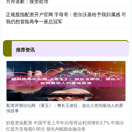
方舟道歉：接受处理
正规股指配资开户官网 字母哥：密尔沃基给予我归属感 可
我仍想冒险再争一座总冠军
推荐资讯
配资评测论坛网 《逐玉》：樊长玉谢征，道出人世间最动人的爱
情故事
炒股资金配资 中国平安上半年归母营运利润增长3.7% 中期分
红提升至每股0.95元 领先AI赋能金融业务