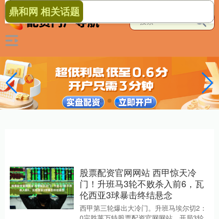
鼎和网 相关话题
股票配资官网网站 西甲惊天冷
门！升班马3轮不败杀入前6，瓦
伦西亚3球暴击终结悬念
西甲第三轮爆出大冷门。升班马埃尔切2：
0完胜莱万特股票配资官网网站，开局3轮